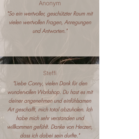
Anonym
"So ein wertvoller, geschützter Raum mit
vielen wertvollen Fragen, Anregungen
und Antworten."
Steffi
"Liebe Conny, vielen Dank für den
wundervollen Workshop. Du hast es mit
deiner angenehmen und einfühlsamen
Art geschafft, mich total abzuholen. Ich
habe mich sehr verstanden und
willkommen gefühlt. Danke von Herzen,
dass ich dabei sein durfte."