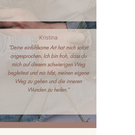
Kristina
"Deine einfühlsame Art hat mich sofort
angesprochen. Ich bin froh, dass du
mich auf diesem schwierigen Weg
begleitest und mir hifst, meinen eigene
Weg zu gehen und die inneren
Wunden zu heilen."