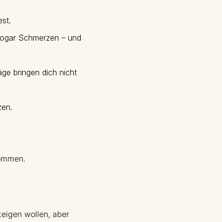
est.
 sogar Schmerzen – und
ge bringen dich nicht
zen.
kommen.
teigen wollen, aber