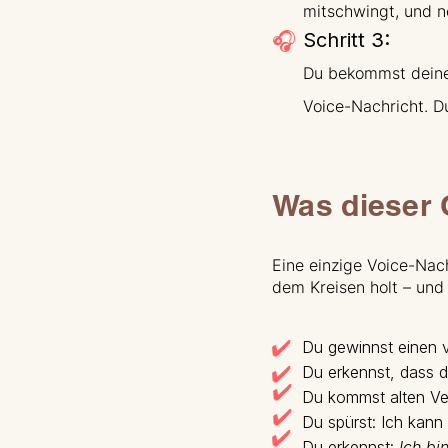
mitschwingt, und n
🎧
Schritt 3:
Du bekommst deine 
Voice-Nachricht. Du
Was dieser 
Eine einzige Voice-Nac
dem Kreisen holt – und 
​✔️
Du gewinnst einen v
✔️
Du erkennst, dass du
✔️
Du kommst alten Ver
✔️
Du spürst: Ich kann
✔️
Du erkennst:
Ich bi