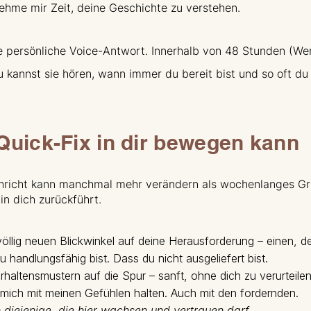
ehme mir Zeit, deine Geschichte zu verstehen.
persönliche Voice-Antwort. Innerhalb von 48 Stunden (Werk
 kannst sie hören, wann immer du bereit bist und so oft du m
Quick-Fix in dir bewegen kann
hricht kann manchmal mehr verändern als wochenlanges Grü
in dich zurückführt.
öllig neuen Blickwinkel auf deine Herausforderung – einen, de
 handlungsfähig bist. Dass du nicht ausgeliefert bist.
haltensmustern auf die Spur – sanft, ohne dich zu verurteilen
 mich mit meinen Gefühlen halten. Auch mit den fordernden.
n diejenige, die hier wachsen und vertrauen darf.