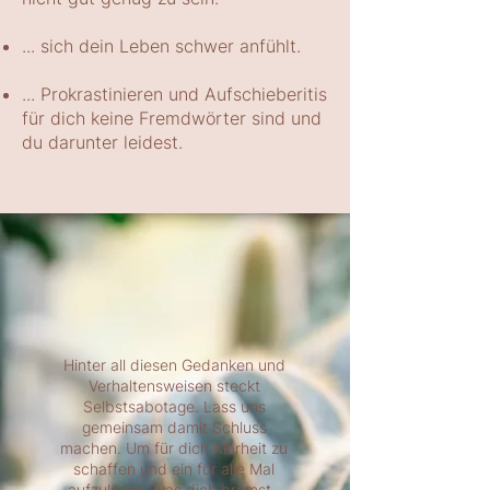
... sich dein Leben schwer anfühlt.
... Prokrastinieren und Aufschieberitis
für dich keine Fremdwörter sind und
du darunter leidest.
Hinter all diesen Gedanken und
Verhaltensweisen steckt
Selbstsabotage. Lass uns
gemeinsam damit Schluss
machen. Um für dich Klarheit zu
schaffen und ein für alle Mal
aufzulösen, was dich bremst.