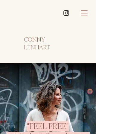
CONNY
LENHART
"FEEL FREE"