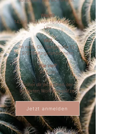
Wann?
14.Juli 2024, von 16:00 bis 20:30
Uhr
Wo?
im nest, Ob. Steigstraße 13,
97276 Margetshöchheim
Wie viel?
99 Euro
Sicher dir jetzt einen der
limitierten Workshopplätze:
Jetzt anmelden